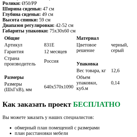
Ролики:
Ø50/РР
Ширина сиденья:
47 см
Глубина сиденья:
49 см
Высота спинки:
59 см
Диапазон регулировки:
42-52 см
Габариты упаковки:
75х30х60 см
Общие
Материал
Артикул
831Е
Цветовое
черный,
решение
серый
Гарантия
12 месяцев
Страна
Россия
производитель
Упаковка
Вес товара, кг
12,6
Размеры
Объем
упаковки,
0,14
Размеры
640х570х1090
куб.м
(ШxГxВ), мм
Как заказать проект
БЕСПЛАТНО
Вы можете заказать у наших специалистов:
обмерный план помещений с размерами
план расстановки мебели